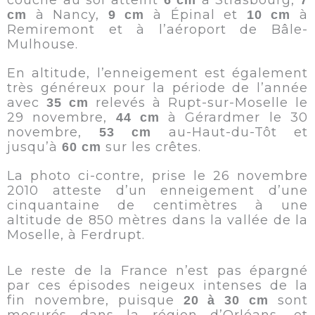
à Nancy,
à Épinal et
à
cm
9 cm
10 cm
Remiremont et à l’aéroport de Bâle-
Mulhouse.
En altitude, l’enneigement est également
très généreux pour la période de l’année
avec
relevés à Rupt-sur-Moselle le
35 cm
29 novembre,
à Gérardmer le 30
44 cm
novembre,
au-Haut-du-Tôt et
53 cm
jusqu’à
sur les crêtes.
60 cm
La photo ci-contre, prise le 26 novembre
2010 atteste d’un enneigement d’une
cinquantaine de centimètres à une
altitude de 850 mètres dans la vallée de la
Moselle, à Ferdrupt.
Le reste de la France n’est pas épargné
par ces épisodes neigeux intenses de la
fin novembre, puisque
sont
20 à 30 cm
mesurés dans la région d’Orléans, et