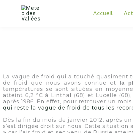
Aller
au
contenu
Accueil
Act
La vague de froid qui a touché quasiment to
de froid que nous avons connue et
la p
températures se sont situées en moyenn
atteint 6,2 °C à Linthal (68) et Lucelle (6
après 1986. En effet, pour retrouver un mois 
qui reste la vague de froid de tous les recor
Dès la fin du mois de janvier 2012, après u
s’est dirigée droit sur nous. Cette situatio
car l’air froid et sec venu de Russie attei
»