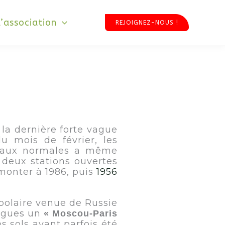
L’association
REJOIGNEZ-NOUS !
 la dernière forte vague
du mois de février, les
f aux normales a même
s deux stations ouvertes
emonter à 1986, puis
1956
 polaire venue de Russie
logues un
« Moscou-Paris
s sols ayant parfois été