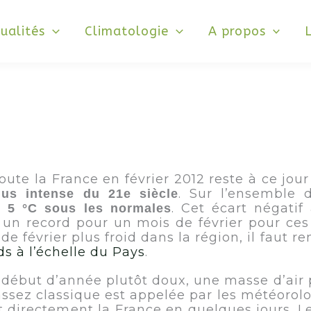
ualités
Climatologie
A propos
ute la France en février 2012 reste à ce jour
. Sur l’ensemble 
lus intense du 21e siècle
e
. Cet écart négati
5 °C sous les normales
8), un record pour un mois de février pour ce
de février plus froid dans la région, il faut r
ds à l’échelle du Pays
.
n début d’année plutôt doux, une masse d’air
n assez classique est appelée par les météoro
nt directement la France en quelques jours. Le