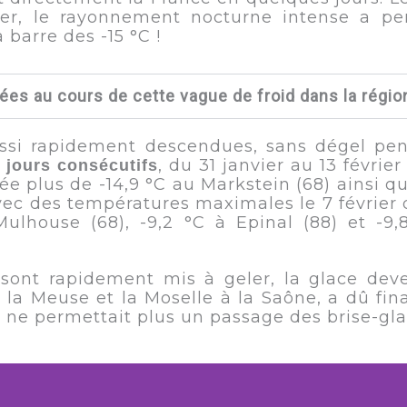
rier, le rayonnement nocturne intense a p
barre des -15 °C !
es au cours de cette vague de froid dans la région
ssi rapidement descendues, sans dégel pend
, du 31 janvier au 13 févrie
 jours consécutifs
rée plus de -14,9 °C au Markstein (68) ainsi
vec des températures maximales le 7 février 
ulhouse (68), -9,2 °C à Epinal (88) et -9,
e sont rapidement mis à geler, la glace de
ie la Meuse et la Moselle à la Saône, a dû fi
m ne permettait plus un passage des brise-gla