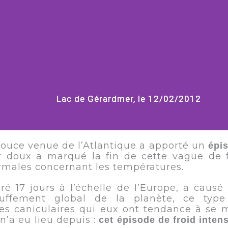
Lac de Gérardmer, le 12/02/2012
Lac de Gérardmer, le 12/02/2012
Lac de Gérardmer, le 12/02/2012
s douce venue de l’Atlantique a apporté un
épi
air doux a marqué la fin de cette vague de 
rmales concernant les températures.
ré 17 jours à l’échelle de l’Europe, a causé
uffement global de la planète, ce type
es caniculaires qui eux ont tendance à se m
n’a eu lieu depuis :
cet épisode de froid intens