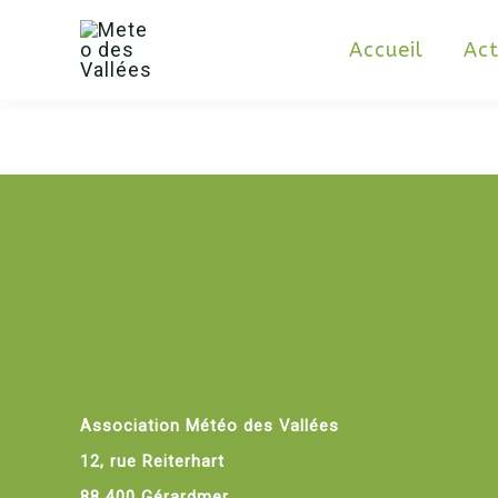
Aller
au
contenu
Accueil
Act
Association Météo des Vallées
12, rue Reiterhart
88 400 Gérardmer