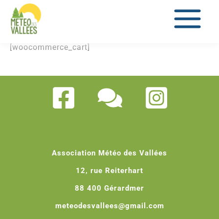
au
contenu
[woocommerce_cart]
Association Météo des Vallées
12, rue Reiterhart
88 400 Gérardmer
meteodesvallees@gmail.com