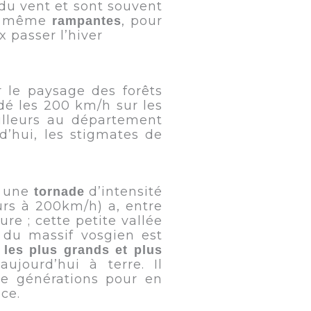
 du vent et sont souvent
nt même
, pour
rampantes
 passer l’hiver
 le paysage des forêts
dé les 200 km/h sur les
ailleurs au département
’hui, les stigmates de
5 une
d’intensité
tornade
urs à 200km/h) a, entre
ure ; cette petite vallée
 du massif vosgien est
t
les plus grands et plus
ujourd’hui à terre. Il
de générations pour en
ce.