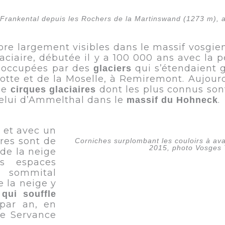
 Frankental depuis les Rochers de la Martinswand (1273 m), a
re largement visibles dans le massif vosgien. 
laciaire, débutée il y a 100 000 ans avec la 
i occupées par des
qui s’étendaient 
glaciers
otte et de la Moselle, à Remiremont. Aujourd
 de
dont les plus connus son
cirques glaciaires
elui d’Ammelthal dans le
.
massif du Hohneck
 et avec un
res sont de
Corniches surplombant les couloirs à ava
2015, photo Vosges
de la neige
s espaces
t sommital
 la neige y
 qui souffle
par an, en
e Servance