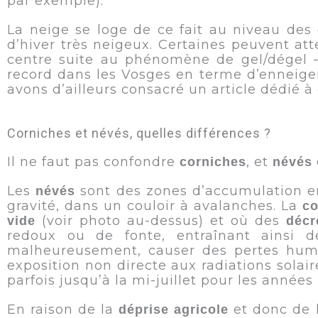
par exemple).
La neige se loge de ce fait au niveau des
d’hiver très neigeux. Certaines peuvent att
centre suite au phénomène de gel/dégel – 
record dans les Vosges en terme d’enneige
avons d’ailleurs consacré un article dédié 
Corniches et névés, quelles différences ?
Il ne faut pas confondre
, et
corniches
névés
Les
sont des zones d’accumulation 
névés
gravité, dans un couloir à avalanches. La
co
(voir photo au-dessus) et où des
vide
décr
redoux ou de fonte, entraînant ainsi d
malheureusement, causer des pertes humai
exposition non directe aux radiations solai
parfois jusqu’à la mi-juillet pour les année
En raison de la
et donc de l
déprise agricole