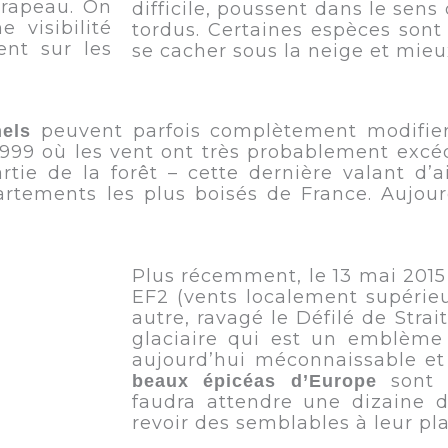
drapeau. On
difficile, poussent dans le sens
 visibilité
tordus. Certaines espèces so
ent sur les
se cacher sous la neige et mieux
peuvent parfois complètement modifier
nels
1999 où les vent ont très probablement excé
tie de la forêt – cette dernière valant d’
tements les plus boisés de France. Aujourd
Plus récemment, le 13 mai 201
EF2 (vents localement supérie
autre, ravagé le Défilé de Strait
glaciaire qui est un emblème
aujourd’hui méconnaissable e
sont a
beaux épicéas d’Europe
faudra attendre une dizaine 
revoir des semblables à leur pla