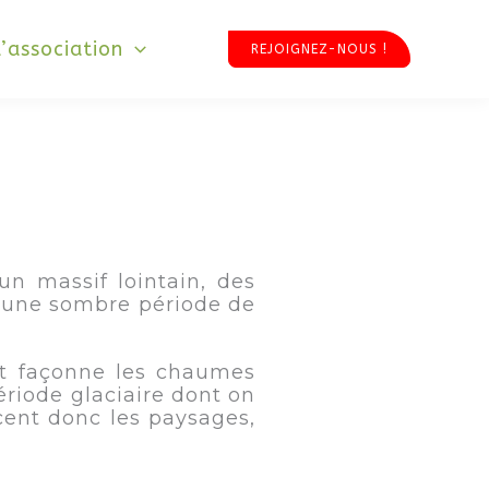
L’association
REJOIGNEZ-NOUS !
n massif lointain, des
d’une sombre période de
mat façonne les chaumes
ériode glaciaire dont on
cent donc les paysages,