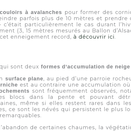
pour former des corni
couloirs à avalanches
eindre parfois plus de 10 mètres et prendre 
c’était particulièrement le cas durant l’hi
ment (3, 15 mètres mesurés au Ballon d’Als
à cet enneigement record,
à découvrir ici
.
qui sont deux
formes d’accumulation de neige
en
, au pied d’une parroie roch
surface plane
est au contraire une accumulation où 
rniche
sont fréquemment observés, no
ochements
es blocs dans la pente et pouvant détru
nes, même si elles restent rares dans les
res, ce sont les névés qui persistent le plus
s remarquables.
’abandon de certaines chaumes, la végétatio