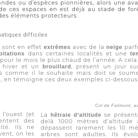
 landes ou d’espèces pionnières, alors une av
de ces espaces en est déjà au stade de forê
des éléments protecteurs.
atiques difficiles
 sont en effet
avec de la
parf
extrêmes
neige
dans certaines localités et une
pitations
te
pour le mois le plus chaud de l’année. A cela
n hiver et un
, présent un jour su
brouillard
as comme il le souhaite mais doit se soume
e, en témoigne ces deux exemples ci-dessous
Col de Falimont, av
l’ouest (et
La
se présent
hêtraie d’altitude
sentent des
delà 1000 mètres d’altitude
ité. Ils ne
dépassent rarement les 10 m
ent, on les
arbres sont adultes. Ils évo